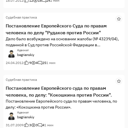
18.07.2012
12
16
24
2 мин
Судебная практика
Постановление Европейского Суда по правам
человека по делу "Рудаков против России"
Дело было возбуждено на основании жалобы (№ 43239/04),
поданной в Суд против Российской Федерации в
соответствии со статьей 34 Конвенции о защите прав
Адвокат
bagrianskiy
человека и основных свобод гражданином России г-ном
Василием Юрьевичем Рудаковым 9 ноября 2004 года.
24.04.2012
9
4
25
1 мин
Судебная практика
Постановление Европейского суда по правам
человека, по делу: "Кокошкина против России".
Постановление Европейского суда по правам человека, по
делу: «Кокошкина против России».
Адвокат
bagrianskiy
31.07.2009
3
3
4
1 мин